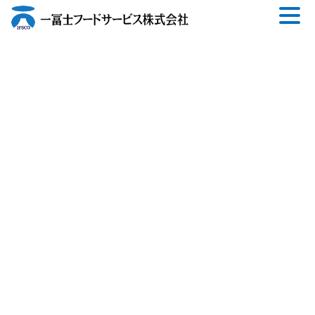
コ
ナ
ン
ビ
テ
ゲ
ン
ー
ツ
シ
へ
ョ
ス
ン
キ
に
ッ
移
プ
動
userif1
News Release