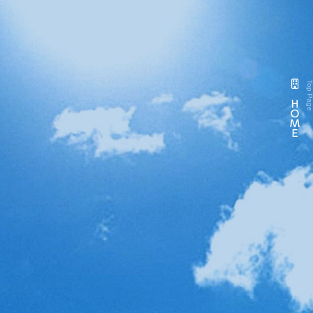
コ
ナ
ン
ビ
テ
ゲ
ン
ー
ツ
シ
へ
ョ
Top Pag
ス
ン
ＨＯＭＥ
キ
に
ッ
移
プ
動