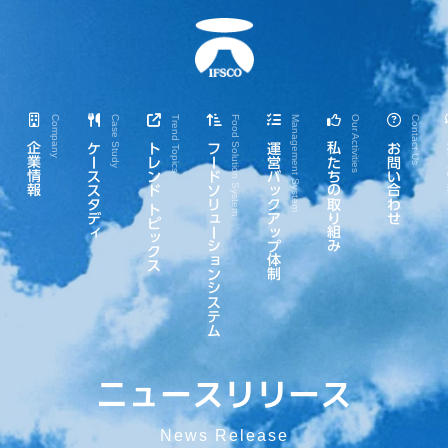
e
Company
Case Study
Trend Topics
Food Solution System
Management System
Our Activities
Contact Us
企業情報
ケーススタディ
トレンド トピックス
フードソリューションシステム
運営バックアップ体制
私たちの取り組み
お問い合わせ
ニュースリリース
News Release