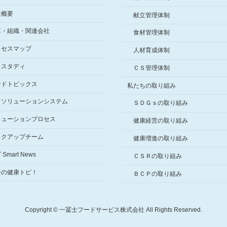
社概要
献立管理体制
革・組織・関連会社
食材管理体制
クセスマップ
人材育成体制
ススタディ
ＣＳ管理体制
ンドトピックス
私たちの取り組み
ドソリューションシステム
ＳＤＧｓの取り組み
リューションプロセス
健康経営の取り組み
ックアップチーム
健康増進の取り組み
Smart News
ＣＳＲの取り組み
香の健康トピ！
ＢＣＰの取り組み
Copyright © 一冨士フードサービス株式会社 All Rights Reserved.